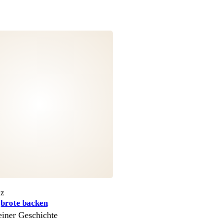
lz
gbrote backen
einer Geschichte