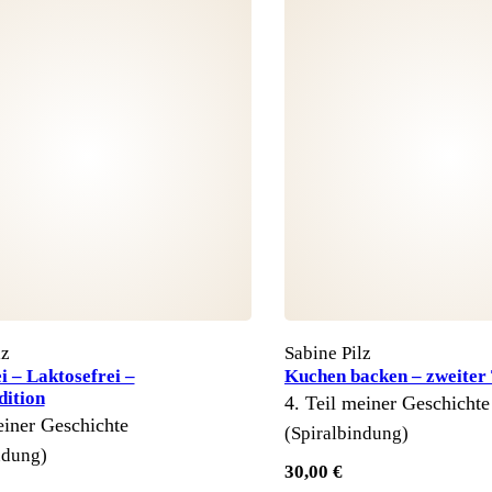
lz
Sabine Pilz
i – Laktosefrei –
Kuchen backen – zweiter 
dition
4. Teil meiner Geschichte
einer Geschichte
(Spiralbindung)
ndung)
30,00 €