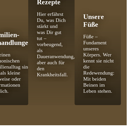
Rezepte
Hier erfährst
Unsere
Du, was Dich
Füße
stärkt und
was Dir gut
milien­
Füße –
tut –
handlungen
Fundament
vorbeugend,
unseres
als
einen
Körpers. Wer
Daueranwendung,
monischen
kennt sie nicht
aber auch für
lienalltag sind
die
den
als kleine
Redewendung:
Krankheitsfall.
eise oder
Mit beiden
rmationen
Beinen im
lich.
Leben stehen.