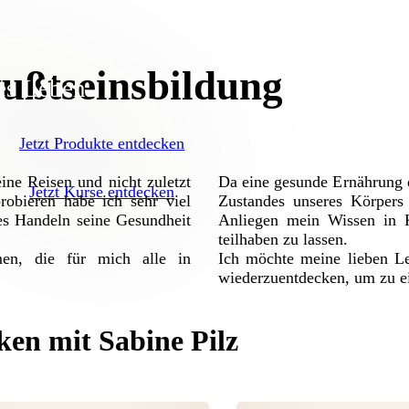
ußtseinsbildung
es Leben
Jetzt Produkte entdecken
ine Reisen und nicht zuletzt
Da eine gesunde Ernährung d
Jetzt Kurse entdecken
obieren habe ich sehr viel
Zustandes unseres Körpers 
es Handeln seine Gesundheit
Anliegen mein Wissen in K
teilhaben zu lassen.
en, die für mich alle in
Ich möchte meine lieben L
wiederzuentdecken, um zu e
en mit Sabine Pilz