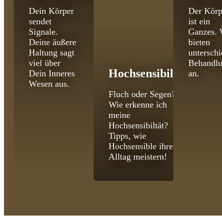
Dein Körper
Der Körp
sendet
ist ein
Signale.
Ganzes. 
Deine äußere
bieten
Haltung sagt
unterschi
viel über
Behandl
Hochsensibilität
Dein Inneres
an.
Wesen aus.
Fluch oder Segen?
Wie erkenne ich
meine
Hochsensibiltät?
Tipps, wie
Hochsensible ihren
Alltag meistern!