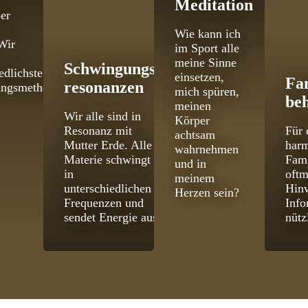
Meditation
er
Wie kann ich
Wir
im Sport alle
meine Sinne
Schwingungs­
edlichste
einsetzen,
Fa
resonanzen
ungsmethoden
mich spüren,
be
meinen
Wir alle sind in
Körper
Resonanz mit
Für 
achtsam
Mutter Erde. Alle
har
wahrnehmen
Materie schwingt
Fami
und in
in
oftm
meinem
unterschiedlichen
Hinw
Herzen sein?
Frequenzen und
Info
sendet Energie aus.
nütz