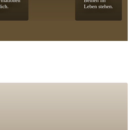
rmationen
Beinen im
lich.
Leben stehen.