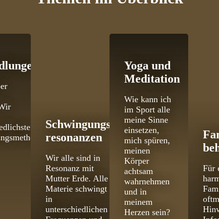
dlungen
Yoga und
Meditation
er
Wie kann ich
Wir
im Sport alle
meine Sinne
Schwingungs­
edlichste
einsetzen,
Fa
resonanzen
ungsmethoden
mich spüren,
be
meinen
Wir alle sind in
Körper
Resonanz mit
Für 
achtsam
Mutter Erde. Alle
har
wahrnehmen
Materie schwingt
Fami
und in
in
oftm
meinem
unterschiedlichen
Hinw
Herzen sein?