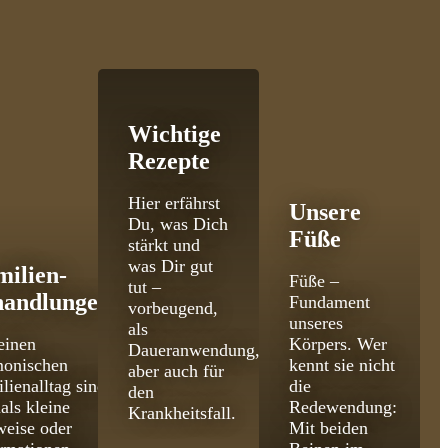
Wichtige
Rezepte
Hier erfährst
Unsere
Du, was Dich
Füße
stärkt und
was Dir gut
milien­
Füße –
tut –
handlungen
Fundament
vorbeugend,
unseres
als
einen
Körpers. Wer
Daueranwendung,
monischen
kennt sie nicht
aber auch für
lienalltag sind
die
den
als kleine
Redewendung:
Krankheitsfall.
eise oder
Mit beiden