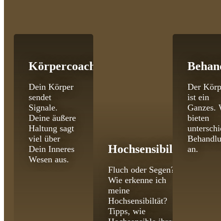
Körpercoaching
Behan
Dein Körper
Der Körp
sendet
ist ein
Signale.
Ganzes. 
Deine äußere
bieten
Haltung sagt
unterschi
viel über
Behandl
Hochsensibilität
Dein Inneres
an.
Wesen aus.
Fluch oder Segen?
Wie erkenne ich
meine
Hochsensibiltät?
Tipps, wie