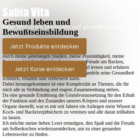
Gesund leben und
Dein Weg in ein bewusstes und gesundes Leben
Bewußtseinsbildung
Lieber Leser,
Jetzt Produkte entdecken
durch meine jahrelangen Studien, meine Praxistätigkeit, meine
Reisen und nicht zuletzt durch meine stete Freude am Backen,
Kochen und Ausprobieren habe ich sehr viel lernen und erfahren
Jetzt Kurse entdecken
dürfen, wie der Mensch durch bewußtes Handeln seine Gesundheit
schützen, erhalten und verbessern kann.
Dabei herausgekommen ist eine Komplexität an Themen, die für
mich alle in Verbindung und engem Zusammenhang stehen.
Da eine gesunde Ernährung die Grundvoraussetzung für den Erhalt
der Funktion und des Zustandes unseres Körpers und unserer
Organe darstellt, war es mir seit Jahren ein Anliegen mein Wissen in
Koch- und Backrezeptbüchern zu vereinen und alle daran teilhaben
zu lassen.
Ich möchte meine lieben Leser ermutigen, den Spaß und die Freude
am Selberkochen wiederzuentdecken, um zu einer gesunden
Lebensweise zu finden.