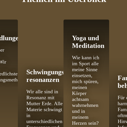
dlungen
Yoga und
Meditation
er
Wie kann ich
Wir
im Sport alle
meine Sinne
Schwingungs­
edlichste
einsetzen,
Fa
resonanzen
ungsmethoden
mich spüren,
be
meinen
Wir alle sind in
Körper
Resonanz mit
Für 
achtsam
Mutter Erde. Alle
har
wahrnehmen
Materie schwingt
Fami
und in
in
oftm
meinem
unterschiedlichen
Hinw
Herzen sein?