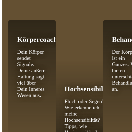
Körpercoaching
Behan
Dein Körper
Der Körp
sendet
ist ein
Signale.
Ganzes. 
Deine äußere
bieten
Haltung sagt
unterschi
viel über
Behandl
Hochsensibilität
Dein Inneres
an.
Wesen aus.
Fluch oder Segen?
Wie erkenne ich
meine
Hochsensibiltät?
Tipps, wie