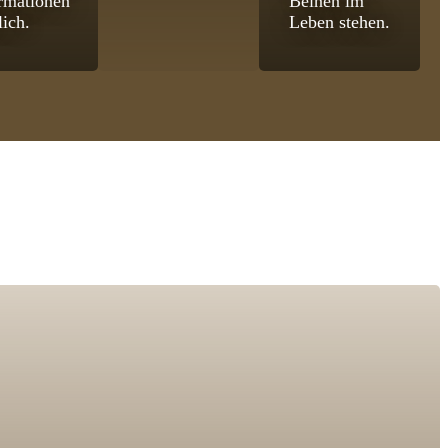
rmationen
Beinen im
lich.
Leben stehen.