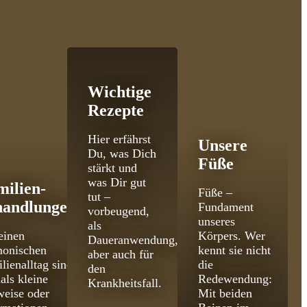
Wichtige
Rezepte
Hier erfährst
Unsere
Du, was Dich
Füße
stärkt und
was Dir gut
milien­
Füße –
tut –
handlungen
Fundament
vorbeugend,
unseres
als
einen
Körpers. Wer
Daueranwendung,
monischen
kennt sie nicht
aber auch für
lienalltag sind
die
den
als kleine
Redewendung:
Krankheitsfall.
eise oder
Mit beiden