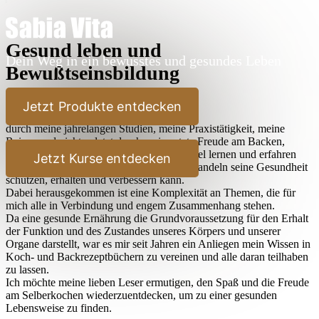
Gesund leben und
Dein Weg in ein bewusstes und gesundes Leben
Bewußtseinsbildung
Lieber Leser,
Jetzt Produkte entdecken
durch meine jahrelangen Studien, meine Praxistätigkeit, meine
Reisen und nicht zuletzt durch meine stete Freude am Backen,
Kochen und Ausprobieren habe ich sehr viel lernen und erfahren
Jetzt Kurse entdecken
dürfen, wie der Mensch durch bewußtes Handeln seine Gesundheit
schützen, erhalten und verbessern kann.
Dabei herausgekommen ist eine Komplexität an Themen, die für
mich alle in Verbindung und engem Zusammenhang stehen.
Da eine gesunde Ernährung die Grundvoraussetzung für den Erhalt
der Funktion und des Zustandes unseres Körpers und unserer
Organe darstellt, war es mir seit Jahren ein Anliegen mein Wissen in
Koch- und Backrezeptbüchern zu vereinen und alle daran teilhaben
zu lassen.
Ich möchte meine lieben Leser ermutigen, den Spaß und die Freude
am Selberkochen wiederzuentdecken, um zu einer gesunden
Lebensweise zu finden.