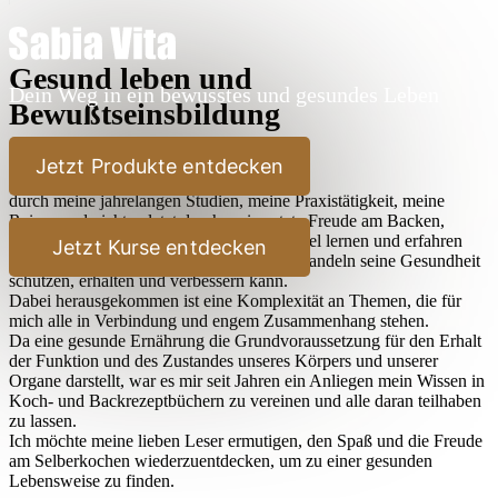
Gesund leben und
Dein Weg in ein bewusstes und gesundes Leben
Bewußtseinsbildung
Lieber Leser,
Jetzt Produkte entdecken
durch meine jahrelangen Studien, meine Praxistätigkeit, meine
Reisen und nicht zuletzt durch meine stete Freude am Backen,
Kochen und Ausprobieren habe ich sehr viel lernen und erfahren
Jetzt Kurse entdecken
dürfen, wie der Mensch durch bewußtes Handeln seine Gesundheit
schützen, erhalten und verbessern kann.
Dabei herausgekommen ist eine Komplexität an Themen, die für
mich alle in Verbindung und engem Zusammenhang stehen.
Da eine gesunde Ernährung die Grundvoraussetzung für den Erhalt
der Funktion und des Zustandes unseres Körpers und unserer
Organe darstellt, war es mir seit Jahren ein Anliegen mein Wissen in
Koch- und Backrezeptbüchern zu vereinen und alle daran teilhaben
zu lassen.
Ich möchte meine lieben Leser ermutigen, den Spaß und die Freude
am Selberkochen wiederzuentdecken, um zu einer gesunden
Lebensweise zu finden.