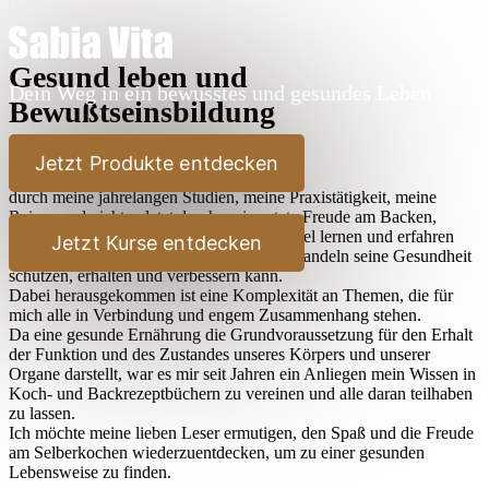
Gesund leben und
Dein Weg in ein bewusstes und gesundes Leben
Bewußtseinsbildung
Lieber Leser,
Jetzt Produkte entdecken
durch meine jahrelangen Studien, meine Praxistätigkeit, meine
Reisen und nicht zuletzt durch meine stete Freude am Backen,
Kochen und Ausprobieren habe ich sehr viel lernen und erfahren
Jetzt Kurse entdecken
dürfen, wie der Mensch durch bewußtes Handeln seine Gesundheit
schützen, erhalten und verbessern kann.
Dabei herausgekommen ist eine Komplexität an Themen, die für
mich alle in Verbindung und engem Zusammenhang stehen.
Da eine gesunde Ernährung die Grundvoraussetzung für den Erhalt
der Funktion und des Zustandes unseres Körpers und unserer
Organe darstellt, war es mir seit Jahren ein Anliegen mein Wissen in
Koch- und Backrezeptbüchern zu vereinen und alle daran teilhaben
zu lassen.
Ich möchte meine lieben Leser ermutigen, den Spaß und die Freude
am Selberkochen wiederzuentdecken, um zu einer gesunden
Lebensweise zu finden.