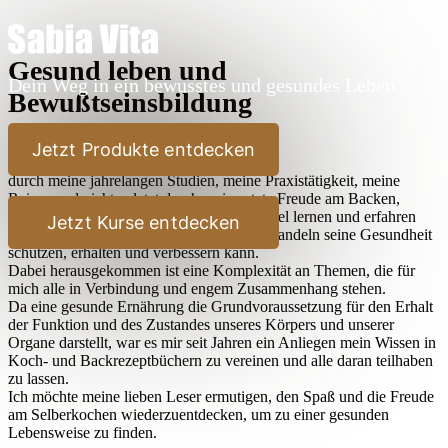
Gesund leben und
Dein Weg in ein bewusstes und gesundes Leben
Bewußtseinsbildung
Lieber Leser,
Jetzt Produkte entdecken
durch meine jahrelangen Studien, meine Praxistätigkeit, meine
Reisen und nicht zuletzt durch meine stete Freude am Backen,
Kochen und Ausprobieren habe ich sehr viel lernen und erfahren
Jetzt Kurse entdecken
dürfen, wie der Mensch durch bewußtes Handeln seine Gesundheit
schützen, erhalten und verbessern kann.
Dabei herausgekommen ist eine Komplexität an Themen, die für
mich alle in Verbindung und engem Zusammenhang stehen.
Da eine gesunde Ernährung die Grundvoraussetzung für den Erhalt
der Funktion und des Zustandes unseres Körpers und unserer
Organe darstellt, war es mir seit Jahren ein Anliegen mein Wissen in
Koch- und Backrezeptbüchern zu vereinen und alle daran teilhaben
zu lassen.
Ich möchte meine lieben Leser ermutigen, den Spaß und die Freude
am Selberkochen wiederzuentdecken, um zu einer gesunden
Lebensweise zu finden.