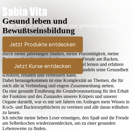
Gesund leben und
Dein Weg in ein bewusstes und gesundes Leben
Bewußtseinsbildung
Lieber Leser,
Jetzt Produkte entdecken
durch meine jahrelangen Studien, meine Praxistätigkeit, meine
Reisen und nicht zuletzt durch meine stete Freude am Backen,
Kochen und Ausprobieren habe ich sehr viel lernen und erfahren
Jetzt Kurse entdecken
dürfen, wie der Mensch durch bewußtes Handeln seine Gesundheit
schützen, erhalten und verbessern kann.
Dabei herausgekommen ist eine Komplexität an Themen, die für
mich alle in Verbindung und engem Zusammenhang stehen.
Da eine gesunde Ernährung die Grundvoraussetzung für den Erhalt
der Funktion und des Zustandes unseres Körpers und unserer
Organe darstellt, war es mir seit Jahren ein Anliegen mein Wissen in
Koch- und Backrezeptbüchern zu vereinen und alle daran teilhaben
zu lassen.
Ich möchte meine lieben Leser ermutigen, den Spaß und die Freude
am Selberkochen wiederzuentdecken, um zu einer gesunden
Lebensweise zu finden.