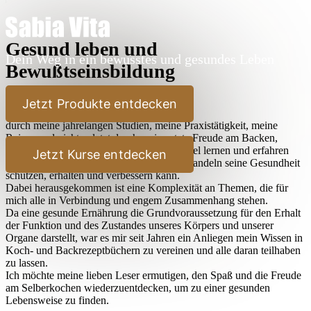
Gesund leben und
Dein Weg in ein bewusstes und gesundes Leben
Bewußtseinsbildung
Lieber Leser,
Jetzt Produkte entdecken
durch meine jahrelangen Studien, meine Praxistätigkeit, meine
Reisen und nicht zuletzt durch meine stete Freude am Backen,
Kochen und Ausprobieren habe ich sehr viel lernen und erfahren
Jetzt Kurse entdecken
dürfen, wie der Mensch durch bewußtes Handeln seine Gesundheit
schützen, erhalten und verbessern kann.
Dabei herausgekommen ist eine Komplexität an Themen, die für
mich alle in Verbindung und engem Zusammenhang stehen.
Da eine gesunde Ernährung die Grundvoraussetzung für den Erhalt
der Funktion und des Zustandes unseres Körpers und unserer
Organe darstellt, war es mir seit Jahren ein Anliegen mein Wissen in
Koch- und Backrezeptbüchern zu vereinen und alle daran teilhaben
zu lassen.
Ich möchte meine lieben Leser ermutigen, den Spaß und die Freude
am Selberkochen wiederzuentdecken, um zu einer gesunden
Lebensweise zu finden.