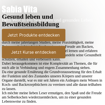
Gesund leben und
Dein Weg in ein bewusstes und gesundes Leben
Bewußtseinsbildung
Lieber Leser,
Jetzt Produkte entdecken
durch meine jahrelangen Studien, meine Praxistätigkeit, meine
Reisen und nicht zuletzt durch meine stete Freude am Backen,
Kochen und Ausprobieren habe ich sehr viel lernen und erfahren
Jetzt Kurse entdecken
dürfen, wie der Mensch durch bewußtes Handeln seine Gesundheit
schützen, erhalten und verbessern kann.
Dabei herausgekommen ist eine Komplexität an Themen, die für
mich alle in Verbindung und engem Zusammenhang stehen.
Da eine gesunde Ernährung die Grundvoraussetzung für den Erhalt
der Funktion und des Zustandes unseres Körpers und unserer
Organe darstellt, war es mir seit Jahren ein Anliegen mein Wissen in
Koch- und Backrezeptbüchern zu vereinen und alle daran teilhaben
zu lassen.
Ich möchte meine lieben Leser ermutigen, den Spaß und die Freude
am Selberkochen wiederzuentdecken, um zu einer gesunden
Lebensweise zu finden.