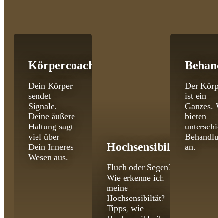
Körpercoaching
Behan
Dein Körper
Der Körp
sendet
ist ein
Signale.
Ganzes. 
Deine äußere
bieten
Haltung sagt
unterschi
viel über
Behandl
Hochsensibilität
Dein Inneres
an.
Wesen aus.
Fluch oder Segen?
Wie erkenne ich
meine
Hochsensibiltät?
Tipps, wie