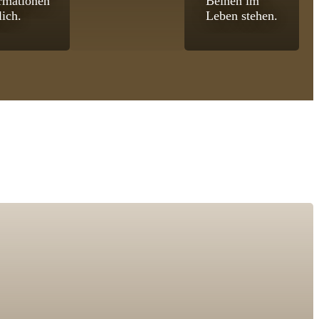
rmationen
Beinen im
lich.
Leben stehen.