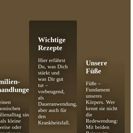
Wichtige
Rezepte
Hier erfährst
Unsere
Du, was Dich
Füße
stärkt und
was Dir gut
milien­
Füße –
tut –
handlungen
Fundament
vorbeugend,
unseres
als
einen
Körpers. Wer
Daueranwendung,
monischen
kennt sie nicht
aber auch für
lienalltag sind
die
den
als kleine
Redewendung:
Krankheitsfall.
eise oder
Mit beiden