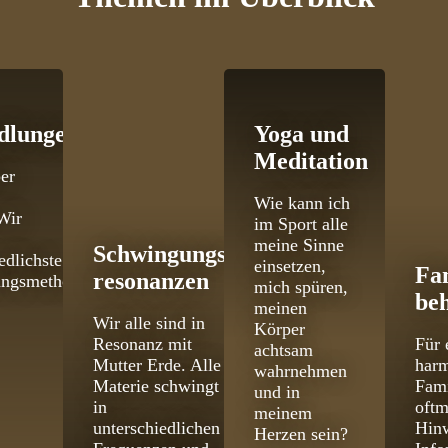
dlungen
Yoga und
Meditation
er
Wie kann ich
Wir
im Sport alle
meine Sinne
Schwingungs­
edlichste
einsetzen,
Fa
resonanzen
ungsmethoden
mich spüren,
be
meinen
Wir alle sind in
Körper
Resonanz mit
Für 
achtsam
Mutter Erde. Alle
har
wahrnehmen
Materie schwingt
Fami
und in
in
oftm
meinem
unterschiedlichen
Hinw
Herzen sein?