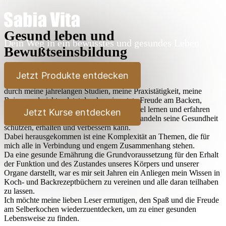
Gesund leben und
Dein Weg in ein bewusstes und gesundes Leben
Bewußtseinsbildung
Lieber Leser,
Jetzt Produkte entdecken
durch meine jahrelangen Studien, meine Praxistätigkeit, meine
Reisen und nicht zuletzt durch meine stete Freude am Backen,
Kochen und Ausprobieren habe ich sehr viel lernen und erfahren
Jetzt Kurse entdecken
dürfen, wie der Mensch durch bewußtes Handeln seine Gesundheit
schützen, erhalten und verbessern kann.
Dabei herausgekommen ist eine Komplexität an Themen, die für
mich alle in Verbindung und engem Zusammenhang stehen.
Da eine gesunde Ernährung die Grundvoraussetzung für den Erhalt
der Funktion und des Zustandes unseres Körpers und unserer
Organe darstellt, war es mir seit Jahren ein Anliegen mein Wissen in
Koch- und Backrezeptbüchern zu vereinen und alle daran teilhaben
zu lassen.
Ich möchte meine lieben Leser ermutigen, den Spaß und die Freude
am Selberkochen wiederzuentdecken, um zu einer gesunden
Lebensweise zu finden.