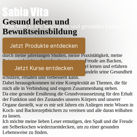
Gesund leben und
Dein Weg in ein bewusstes und gesundes Leben
Bewußtseinsbildung
Lieber Leser,
Jetzt Produkte entdecken
durch meine jahrelangen Studien, meine Praxistätigkeit, meine
Reisen und nicht zuletzt durch meine stete Freude am Backen,
Kochen und Ausprobieren habe ich sehr viel lernen und erfahren
Jetzt Kurse entdecken
dürfen, wie der Mensch durch bewußtes Handeln seine Gesundheit
schützen, erhalten und verbessern kann.
Dabei herausgekommen ist eine Komplexität an Themen, die für
mich alle in Verbindung und engem Zusammenhang stehen.
Da eine gesunde Ernährung die Grundvoraussetzung für den Erhalt
der Funktion und des Zustandes unseres Körpers und unserer
Organe darstellt, war es mir seit Jahren ein Anliegen mein Wissen in
Koch- und Backrezeptbüchern zu vereinen und alle daran teilhaben
zu lassen.
Ich möchte meine lieben Leser ermutigen, den Spaß und die Freude
am Selberkochen wiederzuentdecken, um zu einer gesunden
Lebensweise zu finden.