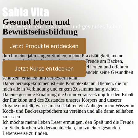
Gesund leben und
Dein Weg in ein bewusstes und gesundes Leben
Bewußtseinsbildung
Lieber Leser,
Jetzt Produkte entdecken
durch meine jahrelangen Studien, meine Praxistätigkeit, meine
Reisen und nicht zuletzt durch meine stete Freude am Backen,
Kochen und Ausprobieren habe ich sehr viel lernen und erfahren
Jetzt Kurse entdecken
dürfen, wie der Mensch durch bewußtes Handeln seine Gesundheit
schützen, erhalten und verbessern kann.
Dabei herausgekommen ist eine Komplexität an Themen, die für
mich alle in Verbindung und engem Zusammenhang stehen.
Da eine gesunde Ernährung die Grundvoraussetzung für den Erhalt
der Funktion und des Zustandes unseres Körpers und unserer
Organe darstellt, war es mir seit Jahren ein Anliegen mein Wissen in
Koch- und Backrezeptbüchern zu vereinen und alle daran teilhaben
zu lassen.
Ich möchte meine lieben Leser ermutigen, den Spaß und die Freude
am Selberkochen wiederzuentdecken, um zu einer gesunden
Lebensweise zu finden.