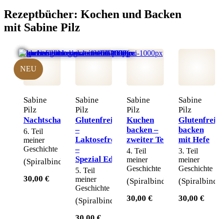
Rezeptbücher:
Kochen und Backen
mit Sabine Pilz
NEU
Sabine
Sabine
Sabine
Sabine
Pilz
Pilz
Pilz
Pilz
Nachtschattengewächsfrei
Glutenfrei
Kuchen
Glutenfrei
–
backen –
backen
6. Teil
Laktosefrei
zweiter Teil
mit Hefe
meiner
Geschichte
–
4. Teil
3. Teil
Spezial Edition
meiner
meiner
(Spiralbindung)
Geschichte
Geschichte
5. Teil
30,00 €
meiner
(Spiralbindung)
(Spiralbind
Geschichte
30,00 €
30,00 €
(Spiralbindung)
30,00 €