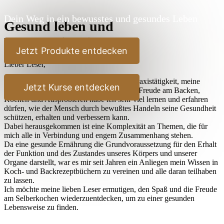
Dein Weg in ein bewusstes und gesundes Leben
Gesund leben und
Bewußtseinsbildung
Jetzt Produkte entdecken
Lieber Leser,
durch meine jahrelangen Studien, meine Praxistätigkeit, meine
Jetzt Kurse entdecken
Reisen und nicht zuletzt durch meine stete Freude am Backen,
Kochen und Ausprobieren habe ich sehr viel lernen und erfahren
dürfen, wie der Mensch durch bewußtes Handeln seine Gesundheit
schützen, erhalten und verbessern kann.
Dabei herausgekommen ist eine Komplexität an Themen, die für
mich alle in Verbindung und engem Zusammenhang stehen.
Da eine gesunde Ernährung die Grundvoraussetzung für den Erhalt
der Funktion und des Zustandes unseres Körpers und unserer
Organe darstellt, war es mir seit Jahren ein Anliegen mein Wissen in
Koch- und Backrezeptbüchern zu vereinen und alle daran teilhaben
zu lassen.
Ich möchte meine lieben Leser ermutigen, den Spaß und die Freude
am Selberkochen wiederzuentdecken, um zu einer gesunden
Lebensweise zu finden.