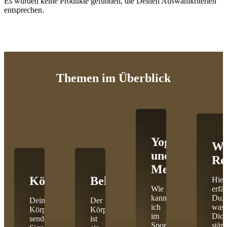
Es wurden keine Produkte gefunden, die Deinen Auswahlkriterien
entsprechen.
Themen
im Überblick
Yoga
Wi
und
Re
Meditation
Körpercoaching
Behandlungen
Hier
Wie
erfäh
kann
Du,
Dein
Der
ich
was
Körper
Körper
im
Dic
sendet
ist
Sport
stärk