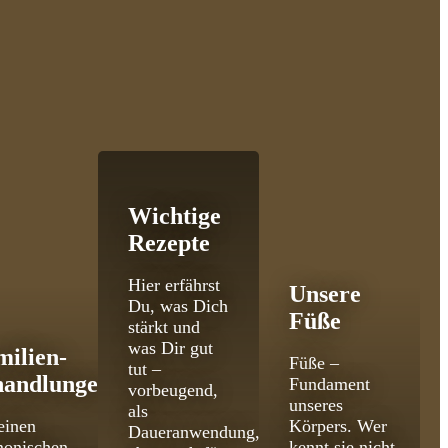
Wichtige
Rezepte
Hier erfährst
Unsere
Du, was Dich
Füße
stärkt und
was Dir gut
milien­
Füße –
tut –
handlungen
Fundament
vorbeugend,
unseres
als
einen
Körpers. Wer
Daueranwendung,
monischen
kennt sie nicht