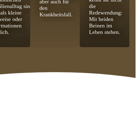
aber auch für
lienalltag sind
die
den
als kleine
Redewendung:
Krankheitsfall.
eise oder
Mit beiden
rmationen
Beinen im
lich.
Leben stehen.