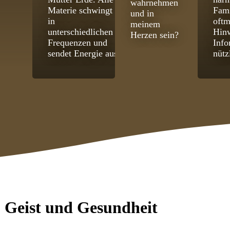
wahrnehmen
Materie schwingt
Fami
und in
in
oftm
meinem
unterschiedlichen
Hinw
Herzen sein?
Frequenzen und
Info
sendet Energie aus.
nütz
, Geist und Gesundheit