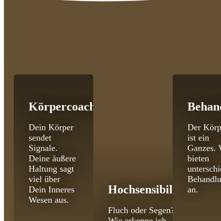
Körpercoaching
Behan
Dein Körper
Der Körp
sendet
ist ein
Signale.
Ganzes. 
Deine äußere
bieten
Haltung sagt
unterschi
viel über
Behandl
Hochsensibilität
Dein Inneres
an.
Wesen aus.
Fluch oder Segen?
Wie erkenne ich