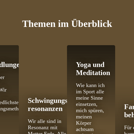
Themen
im Überblick
dlungen
Yoga und
Meditation
er
Wie kann ich
Wir
im Sport alle
meine Sinne
Schwingungs­
edlichste
einsetzen,
Fa
resonanzen
ungsmethoden
mich spüren,
be
meinen
Wir alle sind in
Körper
Resonanz mit
Für 
achtsam
Mutter Erde. Alle
har