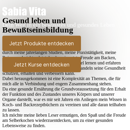
Gesund leben und
Dein Weg in ein bewusstes und gesundes Leben
Bewußtseinsbildung
Lieber Leser,
Jetzt Produkte entdecken
durch meine jahrelangen Studien, meine Praxistätigkeit, meine
Reisen und nicht zuletzt durch meine stete Freude am Backen,
Kochen und Ausprobieren habe ich sehr viel lernen und erfahren
Jetzt Kurse entdecken
dürfen, wie der Mensch durch bewußtes Handeln seine Gesundheit
schützen, erhalten und verbessern kann.
Dabei herausgekommen ist eine Komplexität an Themen, die für
mich alle in Verbindung und engem Zusammenhang stehen.
Da eine gesunde Ernährung die Grundvoraussetzung für den Erhalt
der Funktion und des Zustandes unseres Körpers und unserer
Organe darstellt, war es mir seit Jahren ein Anliegen mein Wissen in
Koch- und Backrezeptbüchern zu vereinen und alle daran teilhaben
zu lassen.
Ich möchte meine lieben Leser ermutigen, den Spaß und die Freude
am Selberkochen wiederzuentdecken, um zu einer gesunden
Lebensweise zu finden.