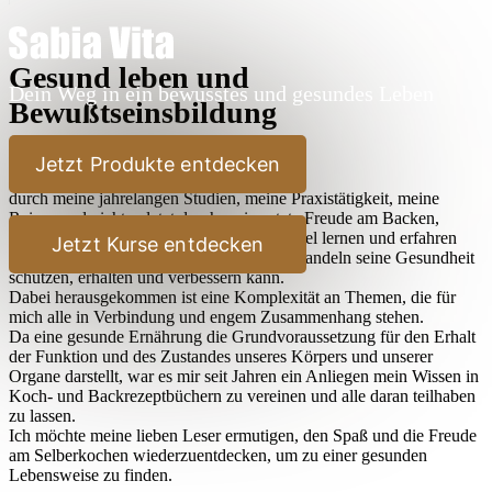
Gesund leben und
Dein Weg in ein bewusstes und gesundes Leben
Bewußtseinsbildung
Lieber Leser,
Jetzt Produkte entdecken
durch meine jahrelangen Studien, meine Praxistätigkeit, meine
Reisen und nicht zuletzt durch meine stete Freude am Backen,
Kochen und Ausprobieren habe ich sehr viel lernen und erfahren
Jetzt Kurse entdecken
dürfen, wie der Mensch durch bewußtes Handeln seine Gesundheit
schützen, erhalten und verbessern kann.
Dabei herausgekommen ist eine Komplexität an Themen, die für
mich alle in Verbindung und engem Zusammenhang stehen.
Da eine gesunde Ernährung die Grundvoraussetzung für den Erhalt
der Funktion und des Zustandes unseres Körpers und unserer
Organe darstellt, war es mir seit Jahren ein Anliegen mein Wissen in
Koch- und Backrezeptbüchern zu vereinen und alle daran teilhaben
zu lassen.
Ich möchte meine lieben Leser ermutigen, den Spaß und die Freude
am Selberkochen wiederzuentdecken, um zu einer gesunden
Lebensweise zu finden.