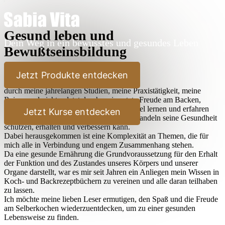
Gesund leben und
Dein Weg in ein bewusstes und gesundes Leben
Bewußtseinsbildung
Lieber Leser,
Jetzt Produkte entdecken
durch meine jahrelangen Studien, meine Praxistätigkeit, meine
Reisen und nicht zuletzt durch meine stete Freude am Backen,
Kochen und Ausprobieren habe ich sehr viel lernen und erfahren
Jetzt Kurse entdecken
dürfen, wie der Mensch durch bewußtes Handeln seine Gesundheit
schützen, erhalten und verbessern kann.
Dabei herausgekommen ist eine Komplexität an Themen, die für
mich alle in Verbindung und engem Zusammenhang stehen.
Da eine gesunde Ernährung die Grundvoraussetzung für den Erhalt
der Funktion und des Zustandes unseres Körpers und unserer
Organe darstellt, war es mir seit Jahren ein Anliegen mein Wissen in
Koch- und Backrezeptbüchern zu vereinen und alle daran teilhaben
zu lassen.
Ich möchte meine lieben Leser ermutigen, den Spaß und die Freude
am Selberkochen wiederzuentdecken, um zu einer gesunden
Lebensweise zu finden.