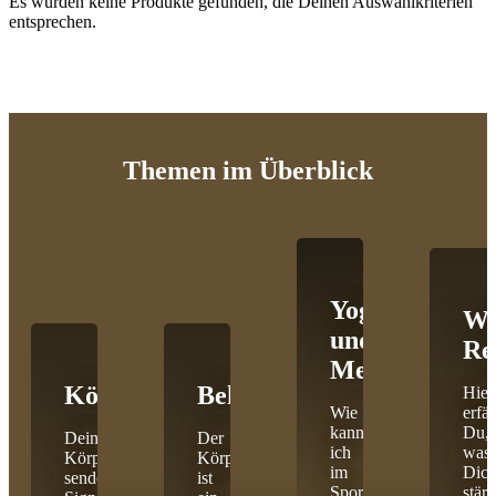
Es wurden keine Produkte gefunden, die Deinen Auswahlkriterien
entsprechen.
Themen
im Überblick
Yoga
Wi
und
Re
Meditation
Körpercoaching
Behandlungen
Hier
Wie
erfäh
kann
Du,
Dein
Der
ich
was
Körper
Körper
im
Dic
sendet
ist
Sport
stärk