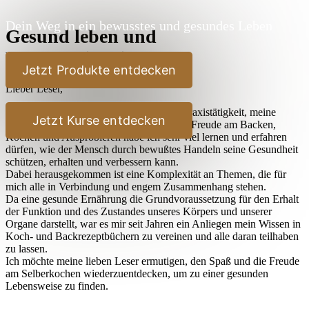
Dein Weg in ein bewusstes und gesundes Leben
Gesund leben und
Bewußtseinsbildung
Jetzt Produkte entdecken
Lieber Leser,
durch meine jahrelangen Studien, meine Praxistätigkeit, meine
Jetzt Kurse entdecken
Reisen und nicht zuletzt durch meine stete Freude am Backen,
Kochen und Ausprobieren habe ich sehr viel lernen und erfahren
dürfen, wie der Mensch durch bewußtes Handeln seine Gesundheit
schützen, erhalten und verbessern kann.
Dabei herausgekommen ist eine Komplexität an Themen, die für
mich alle in Verbindung und engem Zusammenhang stehen.
Da eine gesunde Ernährung die Grundvoraussetzung für den Erhalt
der Funktion und des Zustandes unseres Körpers und unserer
Organe darstellt, war es mir seit Jahren ein Anliegen mein Wissen in
Koch- und Backrezeptbüchern zu vereinen und alle daran teilhaben
zu lassen.
Ich möchte meine lieben Leser ermutigen, den Spaß und die Freude
am Selberkochen wiederzuentdecken, um zu einer gesunden
Lebensweise zu finden.