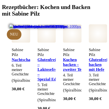
Rezeptbücher:
Kochen und Backen
mit Sabine Pilz
NEU
Sabine
Sabine
Sabine
Sabine
Pilz
Pilz
Pilz
Pilz
Nachtschattengewächsfrei
Glutenfrei
Kuchen
Glutenfrei
–
backen –
backen
6. Teil
Laktosefrei
zweiter Teil
mit Hefe
meiner
Geschichte
–
4. Teil
3. Teil
Spezial Edition
meiner
meiner
(Spiralbindung)
Geschichte
Geschichte
5. Teil
30,00 €
meiner
(Spiralbindung)
(Spiralbind
Geschichte
30,00 €
30,00 €
(Spiralbindung)
30,00 €