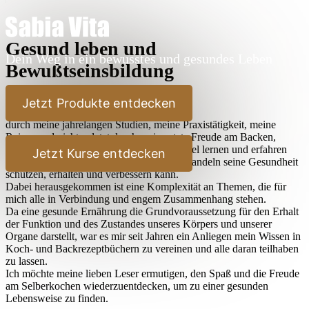
Gesund leben und
Dein Weg in ein bewusstes und gesundes Leben
Bewußtseinsbildung
Lieber Leser,
Jetzt Produkte entdecken
durch meine jahrelangen Studien, meine Praxistätigkeit, meine
Reisen und nicht zuletzt durch meine stete Freude am Backen,
Kochen und Ausprobieren habe ich sehr viel lernen und erfahren
Jetzt Kurse entdecken
dürfen, wie der Mensch durch bewußtes Handeln seine Gesundheit
schützen, erhalten und verbessern kann.
Dabei herausgekommen ist eine Komplexität an Themen, die für
mich alle in Verbindung und engem Zusammenhang stehen.
Da eine gesunde Ernährung die Grundvoraussetzung für den Erhalt
der Funktion und des Zustandes unseres Körpers und unserer
Organe darstellt, war es mir seit Jahren ein Anliegen mein Wissen in
Koch- und Backrezeptbüchern zu vereinen und alle daran teilhaben
zu lassen.
Ich möchte meine lieben Leser ermutigen, den Spaß und die Freude
am Selberkochen wiederzuentdecken, um zu einer gesunden
Lebensweise zu finden.