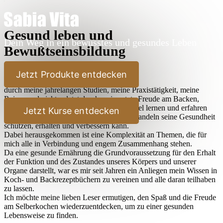
Gesund leben und
Dein Weg in ein bewusstes und gesundes Leben
Bewußtseinsbildung
Lieber Leser,
Jetzt Produkte entdecken
durch meine jahrelangen Studien, meine Praxistätigkeit, meine
Reisen und nicht zuletzt durch meine stete Freude am Backen,
Kochen und Ausprobieren habe ich sehr viel lernen und erfahren
Jetzt Kurse entdecken
dürfen, wie der Mensch durch bewußtes Handeln seine Gesundheit
schützen, erhalten und verbessern kann.
Dabei herausgekommen ist eine Komplexität an Themen, die für
mich alle in Verbindung und engem Zusammenhang stehen.
Da eine gesunde Ernährung die Grundvoraussetzung für den Erhalt
der Funktion und des Zustandes unseres Körpers und unserer
Organe darstellt, war es mir seit Jahren ein Anliegen mein Wissen in
Koch- und Backrezeptbüchern zu vereinen und alle daran teilhaben
zu lassen.
Ich möchte meine lieben Leser ermutigen, den Spaß und die Freude
am Selberkochen wiederzuentdecken, um zu einer gesunden
Lebensweise zu finden.