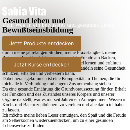
Gesund leben und
Dein Weg in ein bewusstes und gesundes Leben
Bewußtseinsbildung
Lieber Leser,
Jetzt Produkte entdecken
durch meine jahrelangen Studien, meine Praxistätigkeit, meine
Reisen und nicht zuletzt durch meine stete Freude am Backen,
Kochen und Ausprobieren habe ich sehr viel lernen und erfahren
Jetzt Kurse entdecken
dürfen, wie der Mensch durch bewußtes Handeln seine Gesundheit
schützen, erhalten und verbessern kann.
Dabei herausgekommen ist eine Komplexität an Themen, die für
mich alle in Verbindung und engem Zusammenhang stehen.
Da eine gesunde Ernährung die Grundvoraussetzung für den Erhalt
der Funktion und des Zustandes unseres Körpers und unserer
Organe darstellt, war es mir seit Jahren ein Anliegen mein Wissen in
Koch- und Backrezeptbüchern zu vereinen und alle daran teilhaben
zu lassen.
Ich möchte meine lieben Leser ermutigen, den Spaß und die Freude
am Selberkochen wiederzuentdecken, um zu einer gesunden
Lebensweise zu finden.