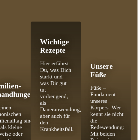
Wichtige
Rezepte
Hier erfährst
Unsere
Du, was Dich
Füße
stärkt und
was Dir gut
milien­
Füße –
tut –
handlungen
Fundament
vorbeugend,
unseres
als
einen
Körpers. Wer
Daueranwendung,
monischen
kennt sie nicht
aber auch für
lienalltag sind
die
den
als kleine
Redewendung:
Krankheitsfall.
eise oder
Mit beiden