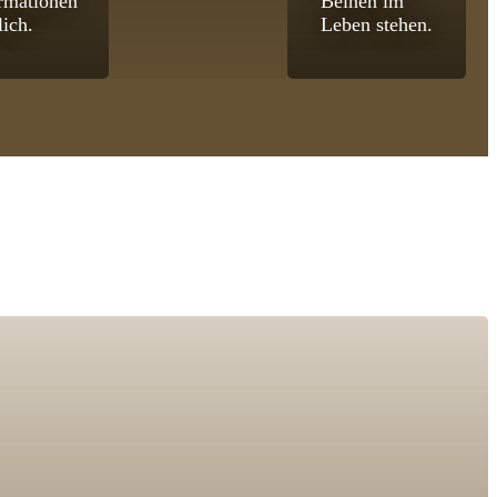
rmationen
Beinen im
lich.
Leben stehen.