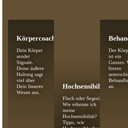
Körpercoaching
Behan
Dein Körper
Der Körp
sendet
ist ein
Signale.
Ganzes. 
Deine äußere
bieten
Haltung sagt
unterschi
viel über
Behandl
Hochsensibilität
Dein Inneres
an.
Wesen aus.
Fluch oder Segen?
Wie erkenne ich
meine
Hochsensibiltät?
Tipps, wie