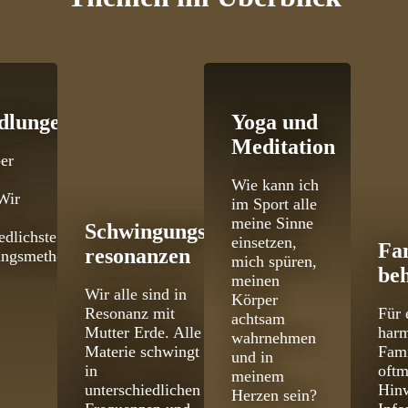
dlungen
Yoga und
Meditation
er
Wie kann ich
Wir
im Sport alle
meine Sinne
Schwingungs­
edlichste
einsetzen,
Fa
resonanzen
ungsmethoden
mich spüren,
be
meinen
Wir alle sind in
Körper
Resonanz mit
Für 
achtsam
Mutter Erde. Alle
har
wahrnehmen
Materie schwingt
Fami
und in
in
oftm
meinem
unterschiedlichen
Hinw
Herzen sein?