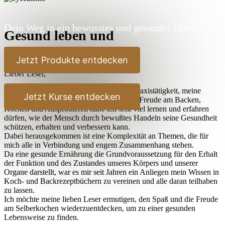
Dein Weg in ein bewusstes und gesundes Leben
Gesund leben und
Bewußtseinsbildung
Jetzt Produkte entdecken
Lieber Leser,
durch meine jahrelangen Studien, meine Praxistätigkeit, meine
Jetzt Kurse entdecken
Reisen und nicht zuletzt durch meine stete Freude am Backen,
Kochen und Ausprobieren habe ich sehr viel lernen und erfahren
dürfen, wie der Mensch durch bewußtes Handeln seine Gesundheit
schützen, erhalten und verbessern kann.
Dabei herausgekommen ist eine Komplexität an Themen, die für
mich alle in Verbindung und engem Zusammenhang stehen.
Da eine gesunde Ernährung die Grundvoraussetzung für den Erhalt
der Funktion und des Zustandes unseres Körpers und unserer
Organe darstellt, war es mir seit Jahren ein Anliegen mein Wissen in
Koch- und Backrezeptbüchern zu vereinen und alle daran teilhaben
zu lassen.
Ich möchte meine lieben Leser ermutigen, den Spaß und die Freude
am Selberkochen wiederzuentdecken, um zu einer gesunden
Lebensweise zu finden.