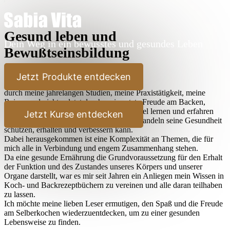
Gesund leben und
Dein Weg in ein bewusstes und gesundes Leben
Bewußtseinsbildung
Lieber Leser,
Jetzt Produkte entdecken
durch meine jahrelangen Studien, meine Praxistätigkeit, meine
Reisen und nicht zuletzt durch meine stete Freude am Backen,
Kochen und Ausprobieren habe ich sehr viel lernen und erfahren
Jetzt Kurse entdecken
dürfen, wie der Mensch durch bewußtes Handeln seine Gesundheit
schützen, erhalten und verbessern kann.
Dabei herausgekommen ist eine Komplexität an Themen, die für
mich alle in Verbindung und engem Zusammenhang stehen.
Da eine gesunde Ernährung die Grundvoraussetzung für den Erhalt
der Funktion und des Zustandes unseres Körpers und unserer
Organe darstellt, war es mir seit Jahren ein Anliegen mein Wissen in
Koch- und Backrezeptbüchern zu vereinen und alle daran teilhaben
zu lassen.
Ich möchte meine lieben Leser ermutigen, den Spaß und die Freude
am Selberkochen wiederzuentdecken, um zu einer gesunden
Lebensweise zu finden.