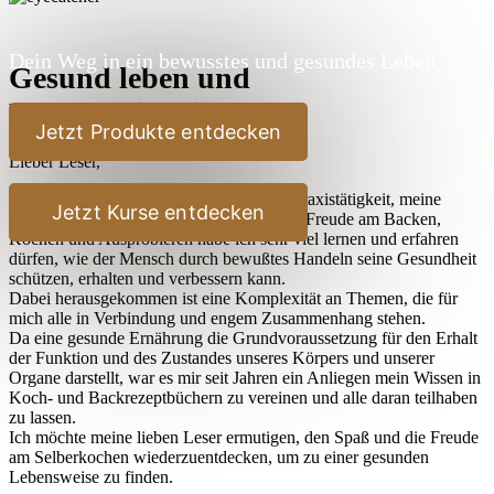
Dein Weg in ein bewusstes und gesundes Leben
Gesund leben und
Bewußtseinsbildung
Jetzt Produkte entdecken
Lieber Leser,
durch meine jahrelangen Studien, meine Praxistätigkeit, meine
Jetzt Kurse entdecken
Reisen und nicht zuletzt durch meine stete Freude am Backen,
Kochen und Ausprobieren habe ich sehr viel lernen und erfahren
dürfen, wie der Mensch durch bewußtes Handeln seine Gesundheit
schützen, erhalten und verbessern kann.
Dabei herausgekommen ist eine Komplexität an Themen, die für
mich alle in Verbindung und engem Zusammenhang stehen.
Da eine gesunde Ernährung die Grundvoraussetzung für den Erhalt
der Funktion und des Zustandes unseres Körpers und unserer
Organe darstellt, war es mir seit Jahren ein Anliegen mein Wissen in
Koch- und Backrezeptbüchern zu vereinen und alle daran teilhaben
zu lassen.
Ich möchte meine lieben Leser ermutigen, den Spaß und die Freude
am Selberkochen wiederzuentdecken, um zu einer gesunden
Lebensweise zu finden.