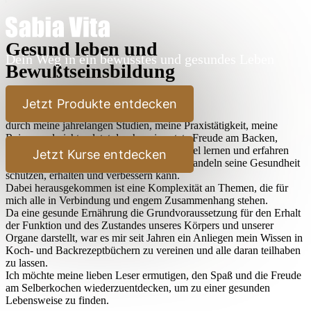
Gesund leben und
Dein Weg in ein bewusstes und gesundes Leben
Bewußtseinsbildung
Lieber Leser,
Jetzt Produkte entdecken
durch meine jahrelangen Studien, meine Praxistätigkeit, meine
Reisen und nicht zuletzt durch meine stete Freude am Backen,
Kochen und Ausprobieren habe ich sehr viel lernen und erfahren
Jetzt Kurse entdecken
dürfen, wie der Mensch durch bewußtes Handeln seine Gesundheit
schützen, erhalten und verbessern kann.
Dabei herausgekommen ist eine Komplexität an Themen, die für
mich alle in Verbindung und engem Zusammenhang stehen.
Da eine gesunde Ernährung die Grundvoraussetzung für den Erhalt
der Funktion und des Zustandes unseres Körpers und unserer
Organe darstellt, war es mir seit Jahren ein Anliegen mein Wissen in
Koch- und Backrezeptbüchern zu vereinen und alle daran teilhaben
zu lassen.
Ich möchte meine lieben Leser ermutigen, den Spaß und die Freude
am Selberkochen wiederzuentdecken, um zu einer gesunden
Lebensweise zu finden.