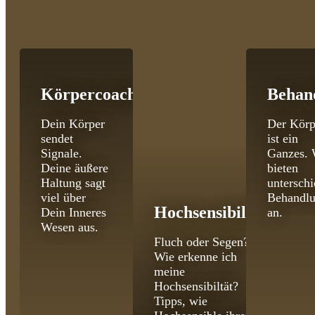
Körpercoaching
Behan
Dein Körper
Der Körp
sendet
ist ein
Signale.
Ganzes. 
Deine äußere
bieten
Haltung sagt
unterschi
viel über
Behandl
Hochsensibilität
Dein Inneres
an.
Wesen aus.
Fluch oder Segen?
Wie erkenne ich
meine
Hochsensibiltät?
Tipps, wie