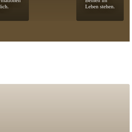
rmationen
Beinen im
lich.
Leben stehen.