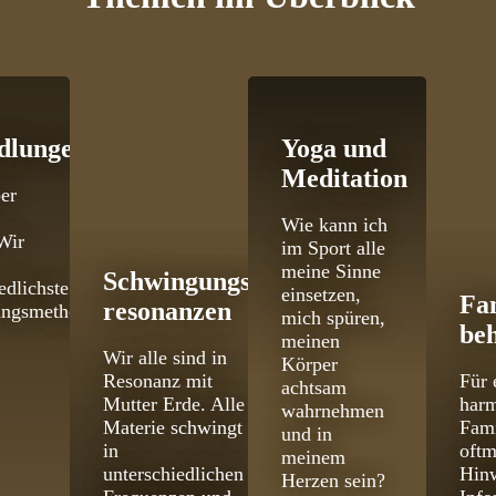
dlungen
Yoga und
Meditation
er
Wie kann ich
Wir
im Sport alle
meine Sinne
Schwingungs­
edlichste
einsetzen,
Fa
resonanzen
ungsmethoden
mich spüren,
be
meinen
Wir alle sind in
Körper
Resonanz mit
Für 
achtsam
Mutter Erde. Alle
har
wahrnehmen
Materie schwingt
Fami
und in
in
oftm
meinem
unterschiedlichen
Hinw
Herzen sein?