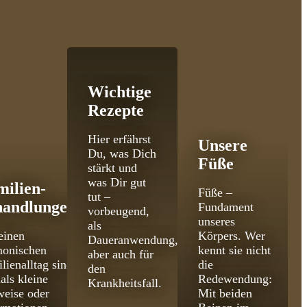
Wichtige
Rezepte
Hier erfährst
Unsere
Du, was Dich
Füße
stärkt und
was Dir gut
milien­
Füße –
tut –
handlungen
Fundament
vorbeugend,
unseres
als
einen
Körpers. Wer
Daueranwendung,
monischen
kennt sie nicht
aber auch für
lienalltag sind
die
den
als kleine
Redewendung:
Krankheitsfall.
eise oder
Mit beiden