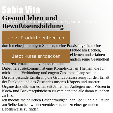
Gesund leben und
Dein Weg in ein bewusstes und gesundes Leben
Bewußtseinsbildung
Lieber Leser,
Jetzt Produkte entdecken
durch meine jahrelangen Studien, meine Praxistätigkeit, meine
Reisen und nicht zuletzt durch meine stete Freude am Backen,
Kochen und Ausprobieren habe ich sehr viel lernen und erfahren
Jetzt Kurse entdecken
dürfen, wie der Mensch durch bewußtes Handeln seine Gesundheit
schützen, erhalten und verbessern kann.
Dabei herausgekommen ist eine Komplexität an Themen, die für
mich alle in Verbindung und engem Zusammenhang stehen.
Da eine gesunde Ernährung die Grundvoraussetzung für den Erhalt
der Funktion und des Zustandes unseres Körpers und unserer
Organe darstellt, war es mir seit Jahren ein Anliegen mein Wissen in
Koch- und Backrezeptbüchern zu vereinen und alle daran teilhaben
zu lassen.
Ich möchte meine lieben Leser ermutigen, den Spaß und die Freude
am Selberkochen wiederzuentdecken, um zu einer gesunden
Lebensweise zu finden.