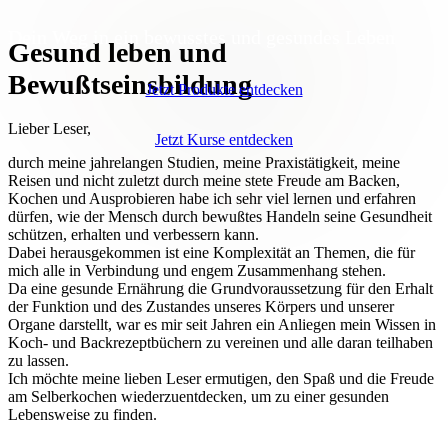
Dein Weg in ein bewusstes und gesundes Leben
Gesund leben und
Bewußtseinsbildung
Jetzt Produkte entdecken
Lieber Leser,
Jetzt Kurse entdecken
durch meine jahrelangen Studien, meine Praxistätigkeit, meine
Reisen und nicht zuletzt durch meine stete Freude am Backen,
Kochen und Ausprobieren habe ich sehr viel lernen und erfahren
dürfen, wie der Mensch durch bewußtes Handeln seine Gesundheit
schützen, erhalten und verbessern kann.
Dabei herausgekommen ist eine Komplexität an Themen, die für
mich alle in Verbindung und engem Zusammenhang stehen.
Da eine gesunde Ernährung die Grundvoraussetzung für den Erhalt
der Funktion und des Zustandes unseres Körpers und unserer
Organe darstellt, war es mir seit Jahren ein Anliegen mein Wissen in
Koch- und Backrezeptbüchern zu vereinen und alle daran teilhaben
zu lassen.
Ich möchte meine lieben Leser ermutigen, den Spaß und die Freude
am Selberkochen wiederzuentdecken, um zu einer gesunden
Lebensweise zu finden.