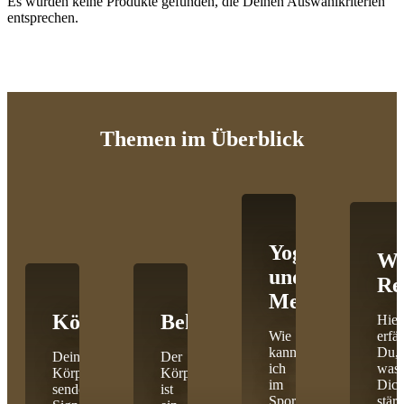
Es wurden keine Produkte gefunden, die Deinen Auswahlkriterien
entsprechen.
Themen
im Überblick
Yoga
Wi
und
Re
Meditation
Körpercoaching
Behandlungen
Hier
Wie
erfäh
kann
Du,
Dein
Der
ich
was
Körper
Körper
im
Dic
sendet
ist
Sport
stärk