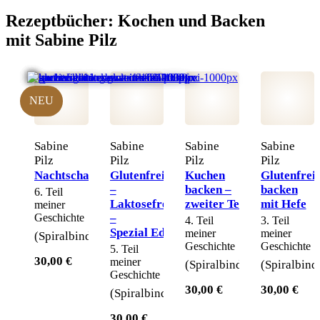
Rezeptbücher:
Kochen und Backen
mit Sabine Pilz
NEU
Sabine
Sabine
Sabine
Sabine
Pilz
Pilz
Pilz
Pilz
Nachtschattengewächsfrei
Glutenfrei
Kuchen
Glutenfrei
–
backen –
backen
6. Teil
Laktosefrei
zweiter Teil
mit Hefe
meiner
Geschichte
–
4. Teil
3. Teil
Spezial Edition
meiner
meiner
(Spiralbindung)
Geschichte
Geschichte
5. Teil
30,00 €
meiner
(Spiralbindung)
(Spiralbind
Geschichte
30,00 €
30,00 €
(Spiralbindung)
30,00 €