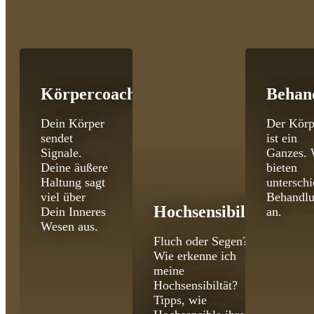
Körpercoaching
Behan
Dein Körper
Der Körp
sendet
ist ein
Signale.
Ganzes. 
Deine äußere
bieten
Haltung sagt
unterschi
viel über
Behandl
Hochsensibilität
Dein Inneres
an.
Wesen aus.
Fluch oder Segen?
Wie erkenne ich
meine
Hochsensibiltät?
Tipps, wie