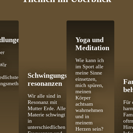
dlungen
Yoga und
Meditation
er
Wie kann ich
Wir
im Sport alle
meine Sinne
Schwingungs­
edlichste
einsetzen,
Fa
resonanzen
ungsmethoden
mich spüren,
be
meinen
Wir alle sind in
Körper
Resonanz mit
Für 
achtsam
Mutter Erde. Alle
har
wahrnehmen
Materie schwingt
Fami
und in
in
oftm
meinem
unterschiedlichen
Hinw
Herzen sein?