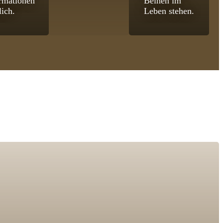
rmationen
Beinen im
lich.
Leben stehen.