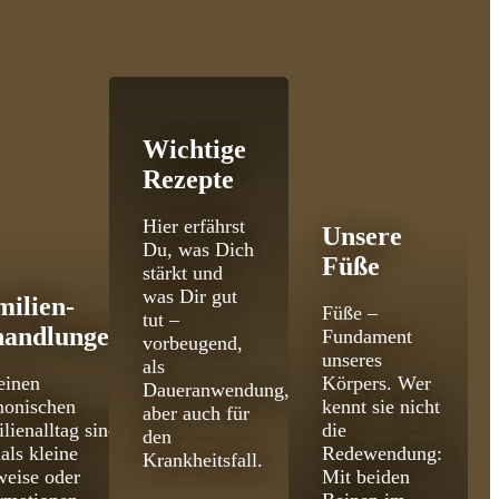
Wichtige
Rezepte
Hier erfährst
Unsere
Du, was Dich
Füße
stärkt und
was Dir gut
milien­
Füße –
tut –
handlungen
Fundament
vorbeugend,
unseres
als
einen
Körpers. Wer
Daueranwendung,
monischen
kennt sie nicht
aber auch für
lienalltag sind
die
den
als kleine
Redewendung:
Krankheitsfall.
eise oder
Mit beiden