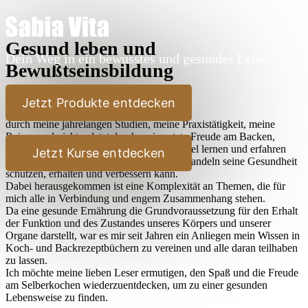
Gesund leben und
Dein Weg in ein bewusstes und gesundes Leben
Bewußtseinsbildung
Lieber Leser,
Jetzt Produkte entdecken
durch meine jahrelangen Studien, meine Praxistätigkeit, meine
Reisen und nicht zuletzt durch meine stete Freude am Backen,
Kochen und Ausprobieren habe ich sehr viel lernen und erfahren
Jetzt Kurse entdecken
dürfen, wie der Mensch durch bewußtes Handeln seine Gesundheit
schützen, erhalten und verbessern kann.
Dabei herausgekommen ist eine Komplexität an Themen, die für
mich alle in Verbindung und engem Zusammenhang stehen.
Da eine gesunde Ernährung die Grundvoraussetzung für den Erhalt
der Funktion und des Zustandes unseres Körpers und unserer
Organe darstellt, war es mir seit Jahren ein Anliegen mein Wissen in
Koch- und Backrezeptbüchern zu vereinen und alle daran teilhaben
zu lassen.
Ich möchte meine lieben Leser ermutigen, den Spaß und die Freude
am Selberkochen wiederzuentdecken, um zu einer gesunden
Lebensweise zu finden.