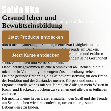
Gesund leben und
Dein Weg in ein bewusstes und gesundes Leben
Bewußtseinsbildung
Lieber Leser,
Jetzt Produkte entdecken
durch meine jahrelangen Studien, meine Praxistätigkeit, meine
Reisen und nicht zuletzt durch meine stete Freude am Backen,
Kochen und Ausprobieren habe ich sehr viel lernen und erfahren
Jetzt Kurse entdecken
dürfen, wie der Mensch durch bewußtes Handeln seine Gesundheit
schützen, erhalten und verbessern kann.
Dabei herausgekommen ist eine Komplexität an Themen, die für
mich alle in Verbindung und engem Zusammenhang stehen.
Da eine gesunde Ernährung die Grundvoraussetzung für den Erhalt
der Funktion und des Zustandes unseres Körpers und unserer
Organe darstellt, war es mir seit Jahren ein Anliegen mein Wissen in
Koch- und Backrezeptbüchern zu vereinen und alle daran teilhaben
zu lassen.
Ich möchte meine lieben Leser ermutigen, den Spaß und die Freude
am Selberkochen wiederzuentdecken, um zu einer gesunden
Lebensweise zu finden.