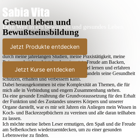
Gesund leben und
Dein Weg in ein bewusstes und gesundes Leben
Bewußtseinsbildung
Lieber Leser,
Jetzt Produkte entdecken
durch meine jahrelangen Studien, meine Praxistätigkeit, meine
Reisen und nicht zuletzt durch meine stete Freude am Backen,
Kochen und Ausprobieren habe ich sehr viel lernen und erfahren
Jetzt Kurse entdecken
dürfen, wie der Mensch durch bewußtes Handeln seine Gesundheit
schützen, erhalten und verbessern kann.
Dabei herausgekommen ist eine Komplexität an Themen, die für
mich alle in Verbindung und engem Zusammenhang stehen.
Da eine gesunde Ernährung die Grundvoraussetzung für den Erhalt
der Funktion und des Zustandes unseres Körpers und unserer
Organe darstellt, war es mir seit Jahren ein Anliegen mein Wissen in
Koch- und Backrezeptbüchern zu vereinen und alle daran teilhaben
zu lassen.
Ich möchte meine lieben Leser ermutigen, den Spaß und die Freude
am Selberkochen wiederzuentdecken, um zu einer gesunden
Lebensweise zu finden.