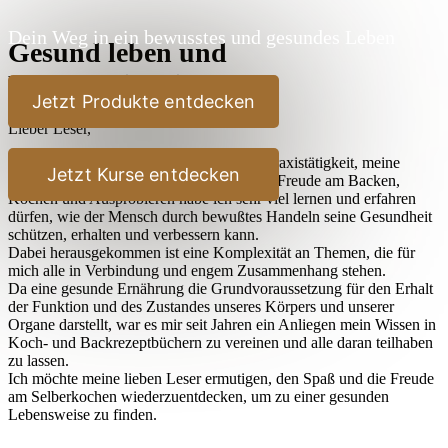
Dein Weg in ein bewusstes und gesundes Leben
Gesund leben und
Bewußtseinsbildung
Jetzt Produkte entdecken
Lieber Leser,
durch meine jahrelangen Studien, meine Praxistätigkeit, meine
Jetzt Kurse entdecken
Reisen und nicht zuletzt durch meine stete Freude am Backen,
Kochen und Ausprobieren habe ich sehr viel lernen und erfahren
dürfen, wie der Mensch durch bewußtes Handeln seine Gesundheit
schützen, erhalten und verbessern kann.
Dabei herausgekommen ist eine Komplexität an Themen, die für
mich alle in Verbindung und engem Zusammenhang stehen.
Da eine gesunde Ernährung die Grundvoraussetzung für den Erhalt
der Funktion und des Zustandes unseres Körpers und unserer
Organe darstellt, war es mir seit Jahren ein Anliegen mein Wissen in
Koch- und Backrezeptbüchern zu vereinen und alle daran teilhaben
zu lassen.
Ich möchte meine lieben Leser ermutigen, den Spaß und die Freude
am Selberkochen wiederzuentdecken, um zu einer gesunden
Lebensweise zu finden.