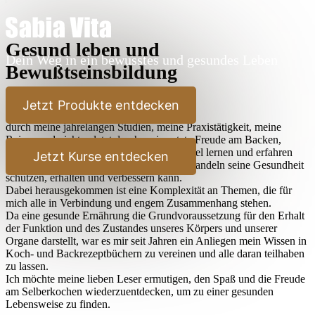
Gesund leben und
Dein Weg in ein bewusstes und gesundes Leben
Bewußtseinsbildung
Lieber Leser,
Jetzt Produkte entdecken
durch meine jahrelangen Studien, meine Praxistätigkeit, meine
Reisen und nicht zuletzt durch meine stete Freude am Backen,
Kochen und Ausprobieren habe ich sehr viel lernen und erfahren
Jetzt Kurse entdecken
dürfen, wie der Mensch durch bewußtes Handeln seine Gesundheit
schützen, erhalten und verbessern kann.
Dabei herausgekommen ist eine Komplexität an Themen, die für
mich alle in Verbindung und engem Zusammenhang stehen.
Da eine gesunde Ernährung die Grundvoraussetzung für den Erhalt
der Funktion und des Zustandes unseres Körpers und unserer
Organe darstellt, war es mir seit Jahren ein Anliegen mein Wissen in
Koch- und Backrezeptbüchern zu vereinen und alle daran teilhaben
zu lassen.
Ich möchte meine lieben Leser ermutigen, den Spaß und die Freude
am Selberkochen wiederzuentdecken, um zu einer gesunden
Lebensweise zu finden.