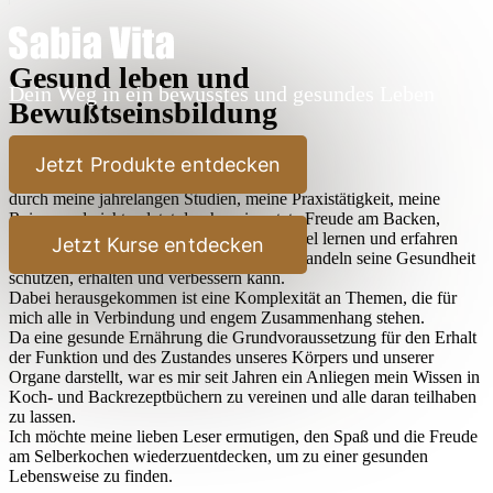
Gesund leben und
Dein Weg in ein bewusstes und gesundes Leben
Bewußtseinsbildung
Lieber Leser,
Jetzt Produkte entdecken
durch meine jahrelangen Studien, meine Praxistätigkeit, meine
Reisen und nicht zuletzt durch meine stete Freude am Backen,
Kochen und Ausprobieren habe ich sehr viel lernen und erfahren
Jetzt Kurse entdecken
dürfen, wie der Mensch durch bewußtes Handeln seine Gesundheit
schützen, erhalten und verbessern kann.
Dabei herausgekommen ist eine Komplexität an Themen, die für
mich alle in Verbindung und engem Zusammenhang stehen.
Da eine gesunde Ernährung die Grundvoraussetzung für den Erhalt
der Funktion und des Zustandes unseres Körpers und unserer
Organe darstellt, war es mir seit Jahren ein Anliegen mein Wissen in
Koch- und Backrezeptbüchern zu vereinen und alle daran teilhaben
zu lassen.
Ich möchte meine lieben Leser ermutigen, den Spaß und die Freude
am Selberkochen wiederzuentdecken, um zu einer gesunden
Lebensweise zu finden.