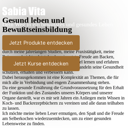
Gesund leben und
Dein Weg in ein bewusstes und gesundes Leben
Bewußtseinsbildung
Lieber Leser,
Jetzt Produkte entdecken
durch meine jahrelangen Studien, meine Praxistätigkeit, meine
Reisen und nicht zuletzt durch meine stete Freude am Backen,
Kochen und Ausprobieren habe ich sehr viel lernen und erfahren
Jetzt Kurse entdecken
dürfen, wie der Mensch durch bewußtes Handeln seine Gesundheit
schützen, erhalten und verbessern kann.
Dabei herausgekommen ist eine Komplexität an Themen, die für
mich alle in Verbindung und engem Zusammenhang stehen.
Da eine gesunde Ernährung die Grundvoraussetzung für den Erhalt
der Funktion und des Zustandes unseres Körpers und unserer
Organe darstellt, war es mir seit Jahren ein Anliegen mein Wissen in
Koch- und Backrezeptbüchern zu vereinen und alle daran teilhaben
zu lassen.
Ich möchte meine lieben Leser ermutigen, den Spaß und die Freude
am Selberkochen wiederzuentdecken, um zu einer gesunden
Lebensweise zu finden.