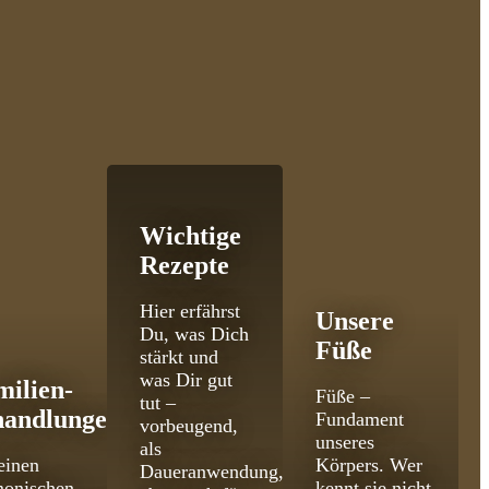
Wichtige
Rezepte
Hier erfährst
Unsere
Du, was Dich
Füße
stärkt und
was Dir gut
milien­
Füße –
tut –
handlungen
Fundament
vorbeugend,
unseres
als
einen
Körpers. Wer
Daueranwendung,
monischen
kennt sie nicht