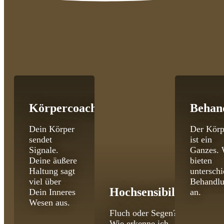
Körpercoaching
Behan
Dein Körper
Der Körp
sendet
ist ein
Signale.
Ganzes. 
Deine äußere
bieten
Haltung sagt
unterschi
viel über
Behandl
Hochsensibilität
Dein Inneres
an.
Wesen aus.
Fluch oder Segen?
Wie erkenne ich