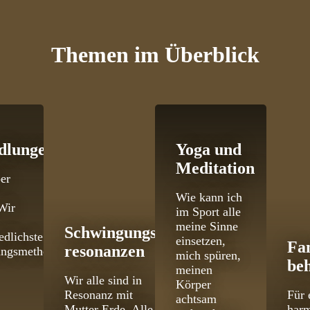
Themen
im Überblick
dlungen
Yoga und
Meditation
er
Wie kann ich
Wir
im Sport alle
meine Sinne
Schwingungs­
edlichste
einsetzen,
Fa
resonanzen
ungsmethoden
mich spüren,
be
meinen
Wir alle sind in
Körper
Resonanz mit
Für 
achtsam
Mutter Erde. Alle
har