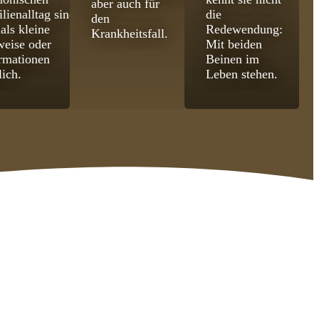
aber auch für
lienalltag sind
die
den
als kleine
Redewendung:
Krankheitsfall.
eise oder
Mit beiden
rmationen
Beinen im
lich.
Leben stehen.