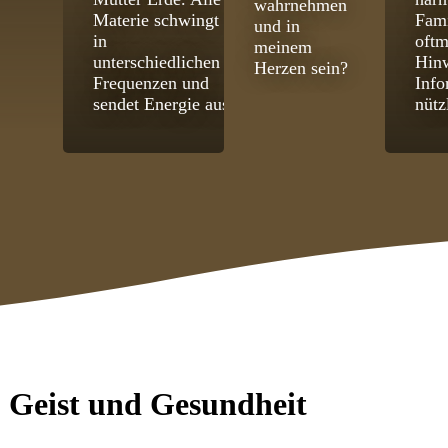
wahrnehmen
Materie schwingt
Fami
und in
in
oftm
meinem
unterschiedlichen
Hinw
Herzen sein?
Frequenzen und
Info
sendet Energie aus.
nütz
, Geist und Gesundheit