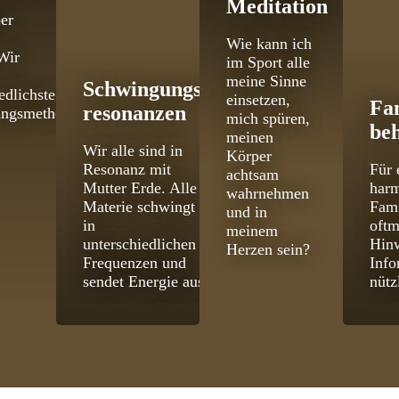
Meditation
er
Wie kann ich
Wir
im Sport alle
meine Sinne
Schwingungs­
edlichste
einsetzen,
Fa
resonanzen
ungsmethoden
mich spüren,
be
meinen
Wir alle sind in
Körper
Resonanz mit
Für 
achtsam
Mutter Erde. Alle
har
wahrnehmen
Materie schwingt
Fami
und in
in
oftm
meinem
unterschiedlichen
Hinw
Herzen sein?
Frequenzen und
Info
sendet Energie aus.
nütz