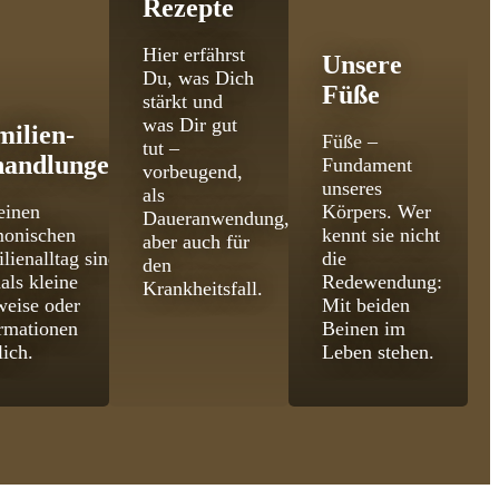
Rezepte
Hier erfährst
Unsere
Du, was Dich
Füße
stärkt und
was Dir gut
milien­
Füße –
tut –
handlungen
Fundament
vorbeugend,
unseres
als
einen
Körpers. Wer
Daueranwendung,
monischen
kennt sie nicht
aber auch für
lienalltag sind
die
den
als kleine
Redewendung:
Krankheitsfall.
eise oder
Mit beiden
rmationen
Beinen im
lich.
Leben stehen.