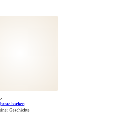
lz
gbrote backen
einer Geschichte