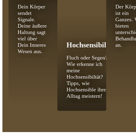
Dein Körper
Der Körp
sendet
ist ein
Signale.
Ganzes. 
Deine äußere
bieten
Haltung sagt
unterschi
viel über
Behandl
Hochsensibilität
Dein Inneres
an.
Wesen aus.
Fluch oder Segen?
Wie erkenne ich
meine
Hochsensibiltät?
Tipps, wie
Hochsensible ihren
Alltag meistern!