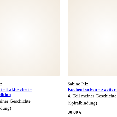
lz
Sabine Pilz
i – Laktosefrei –
Kuchen backen – zweiter 
dition
4. Teil meiner Geschichte
einer Geschichte
(Spiralbindung)
ndung)
30,00 €