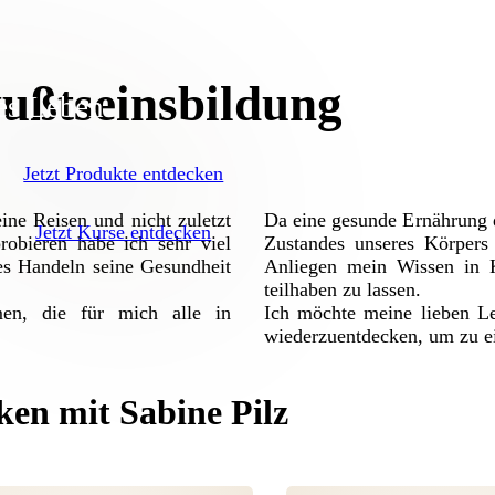
ußtseinsbildung
es Leben
Jetzt Produkte entdecken
ine Reisen und nicht zuletzt
Da eine gesunde Ernährung d
Jetzt Kurse entdecken
obieren habe ich sehr viel
Zustandes unseres Körpers 
es Handeln seine Gesundheit
Anliegen mein Wissen in K
teilhaben zu lassen.
en, die für mich alle in
Ich möchte meine lieben L
wiederzuentdecken, um zu e
en mit Sabine Pilz