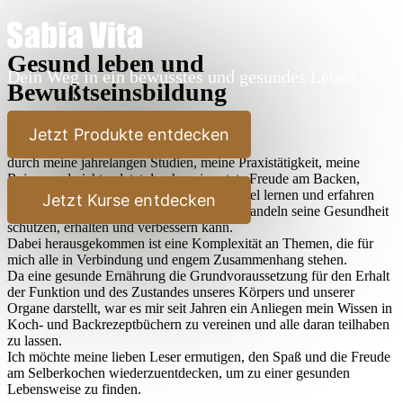
Gesund leben und
Dein Weg in ein bewusstes und gesundes Leben
Bewußtseinsbildung
Lieber Leser,
Jetzt Produkte entdecken
durch meine jahrelangen Studien, meine Praxistätigkeit, meine
Reisen und nicht zuletzt durch meine stete Freude am Backen,
Kochen und Ausprobieren habe ich sehr viel lernen und erfahren
Jetzt Kurse entdecken
dürfen, wie der Mensch durch bewußtes Handeln seine Gesundheit
schützen, erhalten und verbessern kann.
Dabei herausgekommen ist eine Komplexität an Themen, die für
mich alle in Verbindung und engem Zusammenhang stehen.
Da eine gesunde Ernährung die Grundvoraussetzung für den Erhalt
der Funktion und des Zustandes unseres Körpers und unserer
Organe darstellt, war es mir seit Jahren ein Anliegen mein Wissen in
Koch- und Backrezeptbüchern zu vereinen und alle daran teilhaben
zu lassen.
Ich möchte meine lieben Leser ermutigen, den Spaß und die Freude
am Selberkochen wiederzuentdecken, um zu einer gesunden
Lebensweise zu finden.