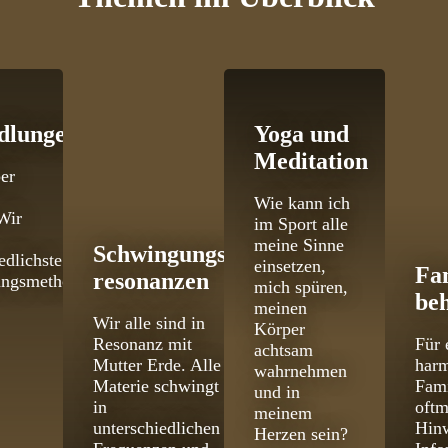
dlungen
Yoga und
Meditation
er
Wie kann ich
Wir
im Sport alle
meine Sinne
Schwingungs­
edlichste
einsetzen,
Fa
resonanzen
ungsmethoden
mich spüren,
be
meinen
Wir alle sind in
Körper
Resonanz mit
Für 
achtsam
Mutter Erde. Alle
har
wahrnehmen
Materie schwingt
Fami
und in
in
oftm
meinem
unterschiedlichen
Hinw
Herzen sein?