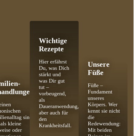
Wichtige
Rezepte
Hier erfährst
Unsere
Du, was Dich
Füße
stärkt und
was Dir gut
milien­
Füße –
tut –
handlungen
Fundament
vorbeugend,
unseres
als
einen
Körpers. Wer
Daueranwendung,
monischen
kennt sie nicht
aber auch für
lienalltag sind
die
den
als kleine
Redewendung:
Krankheitsfall.
eise oder
Mit beiden