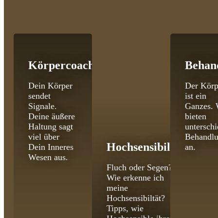
Körpercoaching
Behan
Dein Körper
Der Körp
sendet
ist ein
Signale.
Ganzes. 
Deine äußere
bieten
Haltung sagt
unterschi
viel über
Behandl
Hochsensibilität
Dein Inneres
an.
Wesen aus.
Fluch oder Segen?
Wie erkenne ich
meine
Hochsensibiltät?
Tipps, wie