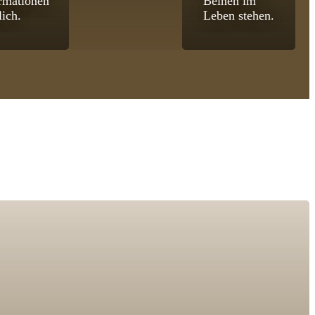
rmationen
Beinen im
lich.
Leben stehen.