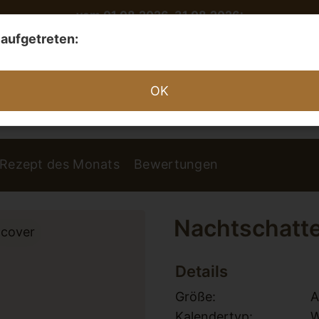
vom 01.08.2026–31.08.2026:
-20 % auf alle Hundekekse
t aufgetreten:
Jetzt mehr erfahren
OK
Rezept des Monats
Bewertungen
Nachtschatt
Größe:
A
Kalendertyp:
W