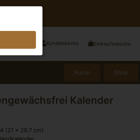
Kundenkonto
Einkaufstasche
Kurse
Shop
engewächsfrei Kalender
4 (21 x 29,7 cm)
andkalender