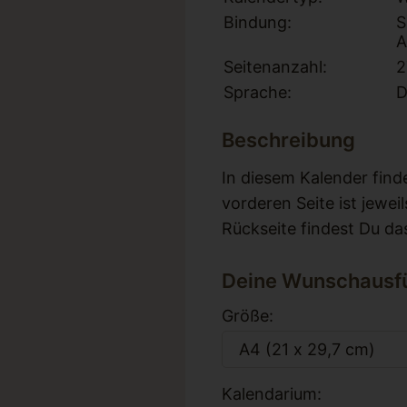
Bindung:
S
A
Seitenanzahl:
2
Sprache:
D
In diesem Kalender find
vorderen Seite ist jewei
Rückseite findest Du da
Größe:
Kalendarium: