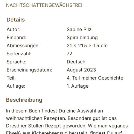
NACHTSCHATTENGEWÄCHSFREI
Autor:
Sabine Pilz
Einband:
Spiralbindung
Abmessungen:
21 x 21.5 x 1.5 cm
Seitenzahl:
72
Sprache:
Deutsch
Erscheinungsdatum:
August 2023
Teil:
4. Teil meiner Geschichte
Auflage:
1. Auflage
In diesem Buch findest Du eine Auswahl an
weihnachtlichen Rezepten. Besonders gut ist das
Dresdner Stollen Rezept geworden. Wie man veganes
Eiweiß aus Kicherebsensud herstellt, findest Du auf